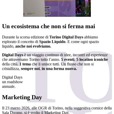
Un ecosistema che non si ferma mai
Durante la scorsa edizione di
Torino Digital Days
abbiamo
esplorato il concetto di
Spazio Liquido
. E come ogni spazio
liquido,
anche noi evolviamo.
Digital Days
è un viaggio continuo di idee, incontri ed esperienze
che attraversano Torino tutto l’anno.
5 eventi
.
5 location iconiche
della città.
1 tema
che li unisce tutti.
Un flusso che non si
cristallizza,
s
empre noi
,
in una forma nuova.
Digital
Days
un roadshow
annuale.
Marketing Day
Il 23 marzo 2026, alle OGR di Torino, nella suggestiva cornice della
Sala Duomo, si è svolto il Marketing Day.