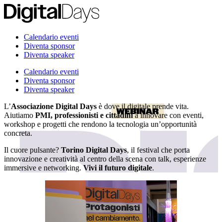
Calendario eventi
Diventa sponsor
Diventa speaker
Calendario eventi
Diventa sponsor
Diventa speaker
L’
Associazione Digital Days
è dove il digitale prende vita.
Aiutiamo
PMI, professionisti e cittadini
a innovare con eventi,
workshop e progetti che rendono la tecnologia un’opportunità
concreta.
Il cuore pulsante?
Torino Digital Days
, il festival che porta
innovazione e creatività al centro della scena con talk, esperienze
immersive e networking.
Vivi il futuro digitale
.