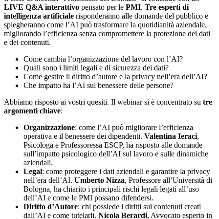
LIVE
Q&A interattivo
pensato per le
PMI
.
Tre esperti di
intelligenza artificiale
risponderanno alle domande del pubblico e
spiegheranno come l’AI può trasformare la quotidianità aziendale,
migliorando l’efficienza senza compromettere la protezione dei dati
e dei contenuti.
Come cambia l’organizzazione del lavoro con l’AI?
Quali sono i limiti legali e di sicurezza dei dati?
Come gestire il diritto d’autore e la privacy nell’era dell’AI?
Che impatto ha l’AI sul benessere delle persone?
Abbiamo risposto ai vostri quesiti. Il webinar si è concentrato su
tre
argomenti chiave
:
Organizzazione
: come l’AI può migliorare l’efficienza
operativa e il benessere dei dipendenti.
Valentina Ieraci
,
Psicologa e Professoressa ESCP, ha risposto alle domande
sull’impatto psicologico dell’AI sul lavoro e sulle dinamiche
aziendali.
Legal
: come proteggere i dati aziendali e garantire la privacy
nell’era dell’AI.
Umberto Nizza
, Professore all’Università di
Bologna, ha chiarito i principali rischi legali legati all’uso
dell’AI e come le PMI possano difendersi.
Diritto d’Autore
: chi possiede i diritti sui contenuti creati
dall’AI e come tutelarli.
Nicola Berardi
, Avvocato esperto in